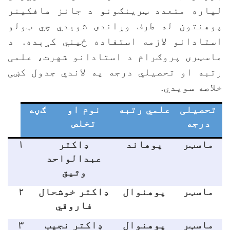
پاره متعدد ټرینګونو د جانز هافکینر
وهنتون له طرف وړاندی شویدي چي ټولو
ستادانو لازمه استفاده ځيني کړېده.
د
اسټری پروګرام د استادانو شهرت، علمی
تبه او تحصیلي درجه په لاندي جدول کښی
لاصه سویدي.
تحصيلی
علمي رتبه
نوم او
ګڼه
درجه
تخلص
ماسټر
پوهاند
ډاکتر
۱
عبدالواحد
وثيق
ماسټر
پوهنوال
ډاکتر خوشحال
۲
فاروقي
ماسټر
پوهنوال
ډاکتر نجيب
۳