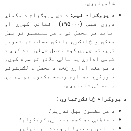
شاميلېږي.
د پروګرام فيس:
د دې پروګرام د مکملي
دورې فيس (
۱۹۵۰۰۰)
افغانۍ کېږي او
بايد هر محصل ئې د هر سمیسټر تر پېل
مخکي و ځانګړي بانکي حساب ته تحويل
کړي. که چيري کوم محصل خپلي زده کړي د
کومي ادارې په مالي ملاتړ تر سره کوي،
د هم هغه اداري څخه د محصل د لګښتونو
د ورکړي په اړه رسمي مکتوب هم په دې
برخه کې شامليږي.
 پروګرام ځانګړتياوي :
د هر مضمون بېل تدريس؛
د منطقې په کچه معياري کريکولم؛
د عامي روغتيا اړونده روغتيايي