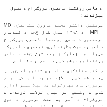
 عامی روغتيا ماسټرۍ پروګرام د مسول
يژندنه :
وهنمل ډاکتر محمد هارون ستانکزی
MD
MPH
د ۱۳۹۸ هـ.ل کال څخه د کندهار
وهنتون د عامي روغتيا ماسټرۍ پروګرام
 آمر په حيث وظيفه لري. نوموړی د امريکا
يواد جانزهاپکنز پوهنتون څخه د عامي
وغتيا په برخه کښی د ماسټرۍ سند لري.
اکتر ستانکزی د اداری تنظيم او څيړنې
ه برخه کښی د لازم مهارت لرونکې دی ،
وموړي ياد مهارتونه په بېلا بېلو ادارو
ښی د وظيفي پر مهال ترلاسه کړيدي. د
روګرام د آمر په صفت نوموړی د فوق
يسانس کميټي بېلا بېل وظايف تنظيموي.