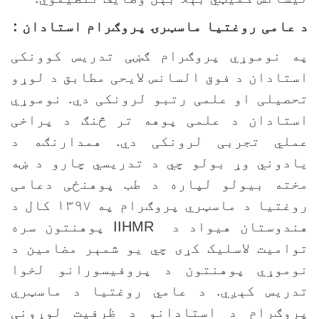
 عامی روغتيا ماسټرۍ پروګرام استادان :
ه نوموړي پروګرام ګښی تدریس کوونکی
ستادان د فوق السانس لایحی مطابق د لوړو
حصیلی او علمی رتبو لرونکی دي. نوموړي
ستادان د علمی پوهه تر څنګ د پراخی
ملي تجربی لرونکی دي. همدارنګه د
ادوني وړ بولو چي د تدریسي چارو د ښه
خته بیولو لپاره د طب پوهنځی دعامی
روغتیا د ماسټري پروګرام په ۱۳۹۷ کال د
ندوستان هیواد د
IIHMR
پوهنتون سره
وامیت لاسلیک کړی چي یو شمېر مضامین د
وموړي پوهنتون د پروفیسورانو لخوا
دریس کېږي.
د عامي روغتیا د ماسټري
روګرام د استادانو د ظرفیت لوړونی