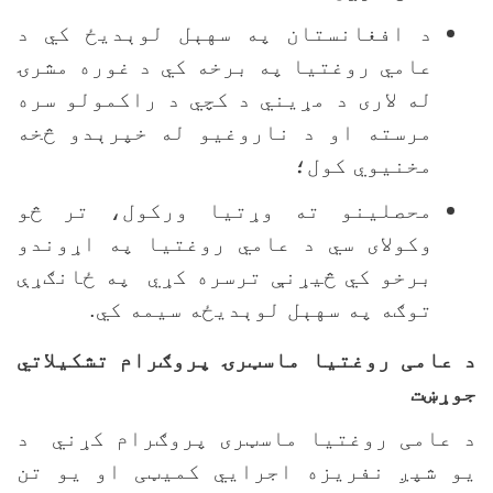
د افغانستان په سهېل لوېديځ کي د
عامي روغتيا په برخه کي د غوره مشرۍ
له لاری د مړيني د کچي د راکمولو سره
مرسته او د ناروغيو له خپرېدو څخه
مخنيوي کول؛
محصلينو ته وړتيا ورکول، تر څو
وکولای سي د عامي روغتيا په اړوندو
برخو کي څيړنې ترسره کړي په ځانګړې
توګه په سهېل لوېديځه سیمه کي.
 عامی روغتيا ماسټرۍ پروګرام تشکيلاتي
وړښت
 عامی روغتیا ماسټری پروګرام کړني د
و شپږ نفریزه اجرايي کمیټی او یو تن