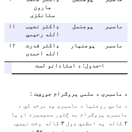
هارون
ستانکزی
ماسټر
پوهنمل
ډاکتر نجيب
۱۱
الله رحيمي
ماسټر
پوهنيار
ډاکتر قدرت
۱۲
الله احمدی
۱-جدول: د استادانو لست
 ماسټرۍ د علمی پروګرام جوړښت :
 عامي روغتيا د ماسټرۍ په برخه کي د
اسټرۍ پروګرام به څلور سمیسټره او يا
کاله په اعظمي ډول
۳
کاله وخت نیسي.