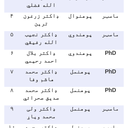
الله فضلي
ماسټر
پوهنوال
ډاکتر زرغون
۴
ترين
ماسټر
پوهندوي
ډاکتر نجيب
۵
الله رفيقي
PhD
پوهندوي
ډاکتر بلال
۶
احمد رحيمي
PhD
پوهنمل
ډاکتر محمد
۷
هاشم وفا
PhD
پوهنمل
ډاکتر محمد
۸
صديق صحرائي
ماسټر
پوهنمل
ډاکتر ولی
۹
محمد وياړ
ماسټر
پوهنمل
ډاکتر محمد
۱۰