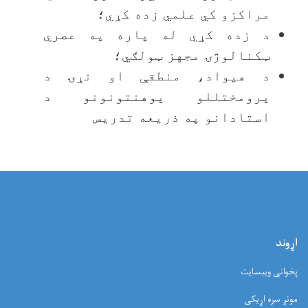
مراکزو کي علمي زده کړي؛
د زده کړي له پاره په عصري
ټکنالوژۍ مجهز ټولګي؛
د هيواد، منطقې او نړۍ د
پرومختللو پوهنتونونو د
استادانو په ذريعه تدريس
وند
وانی ویبسایت
نږ سره اړیکی