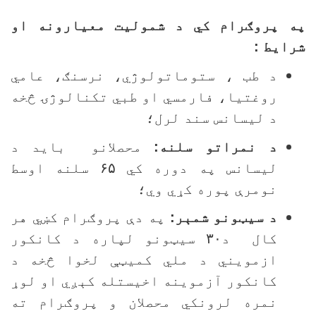
ه پروګرام کي د شموليت معيارونه او
رايط :
د طب ، ستوماتولوژي، نرسنګ، عامي
روغتيا، فارمسي او طبي تکنالوژۍ څخه
د ليسانس سند لرل؛
د نمراتو سلنه:
محصلانو بايد د
ليسانس په دوره کي
۶۵
سلنه اوسط
نومرې پوره کړي وي؛
د سيټونو شمېر:
په دې پروګرام کښي هر
کال د
۳۰
سيټونو لپاره د کانکور
ازمويني د ملي کميټې لخوا څخه د
کانکور آزموينه اخيستله کېږي او لوړ
نمره لرونکي محصلان و پروګرام ته