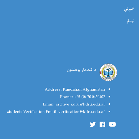
ړني
ملړ
د کندهار پوهنتون
Address:
Kandahar, Afghanistan
Phone:
+93 (0) 70 0450402
Email:
archive.kdru@kdru.edu.af
students Verification Email:
verification@kdru.edu.af