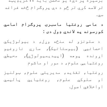
رسېره پر دې؛ يو محصل بايد
۴۲
کريډيټه
ر لاسه کړي تر څو د دې پروګرام څخه فراغه
ي.
 عامې روغتيا ماسټرۍ پروګرام اساسي
ورسونه په لاندي ډول دی :
 ستونزو له منځه وړل، د بيولوژيکي
حصائیې (بيوستاتيک)، ساري ناروغيو
ړونده پوهه (اپيديميولوژي)، محيطي
وغتيايې علوم، د مور او ماشوم
وغتيا، تغذيه، مديريتې علوم، ټولنيز
و سلوکي علوم، روغتيايي پاليسي
واخلاقي اصول.