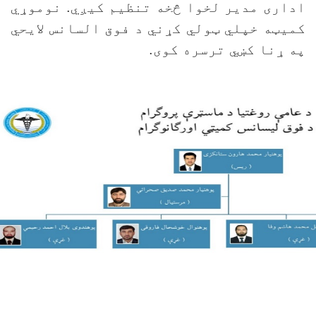
داری مدیر لخوا څخه تنظیم کیږي. نوموړي
میټه خپلي ټولي کړني د فوق السانس لایحي
ه ړنا کښي ترسره کوی.