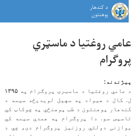
د کندهار
on
پوهنتون
اصلي
منځپانګه
امي روغتيا د ماسټري
دانګل
روګرام
يژندنه:
 عامي روغتيا د ماسټرۍ پروګرام په
۱۳۹۵
. کال د هيواد په سهېل لوېديځه سيمه د
ندهار پوهنتون د طب پوهنځي په چوکاټ کي
اسيس سو. دا پروګرام په همدې سیمه کي
وازنی دولتي روزنيز پروګرام دی، چي د