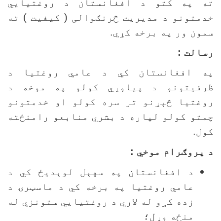
ه په کتو د افغانستان د روغتيايي
دمتونو د مديريت څرنګوالی ( کيفيت ) ته
مون ور په برخه کړي.
سالت :
ه افغانستان کي د عامي روغتيا د
رفيتونو د پياوړي کولو په موخه د
وغتيا څېړنو تر سره کولو او خدمتونو
متو کولو لپاره د بشري منابعو رامنځته
ول.
 پروګرام موخي :
د افغانستان په سهېل لوېديځ کي د
عامي روغتيا په برخه کي د ماسټرۍ د
زده کړو له لاري د روغتيايي ستونزي له
منځه وړل؛