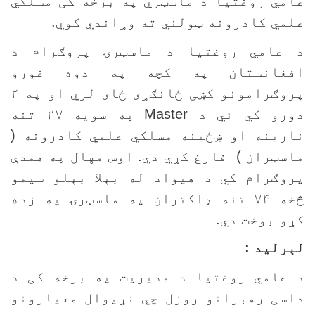
امي روغتيا د ماسټري په برخه کی مسلکي
لمي کادرونه ټولني ته وړاندي کوي.
 عامي روغتيا د ماسټرۍ پروګرام د
فغانستان په کچه په دوه غورو
پروګرامونو کښی ځانګړی ځای لري او په ۲
ورو کي ئي د
Master
په سويه ۲۷ تنه
ارينه او ښځينه مسلکي علمي کادرونه (
اسټران ) فارغ کړي دي. اوس مهال په همدې
روګرام کي د هيواد له بېلا بېلو سيمو
څخه ۷۴ تنه ډاکتران په ماسټرۍ په زده
ړو بوخت دي.
ېرليد :
 عامي روغتيا د مديريت په برخه کی د
اسی رهبرانو روزل چي نړيوال معيارونو