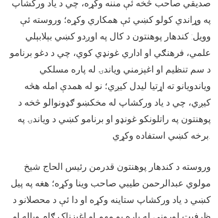
صدیقي صاحب څخه ئې مننه وکړه، چي د یاد ورکشاپ
په وړاندي کولو کښي ئې همکاري وکړه؛ وروسته ئې
وویل: کندهار پوهنتون د کال په اوږدو کښي بېلابېلي
علمي، فرهنګي او اداري غونډي کوي، چي د دغو برنامو
د سم تنظیم او اغېزمني ویاندۍ له پاره مسلکي
ویاندویانو ته اړتیا لیدل کيږي؛ نو له همدې امله هڅه
کيږي، چي د یاد ورکشاپ له مخکښو ګډونوالو څخه د
پوهنتون په راتلونکو غونډو او برنامو کښي د ویاندۍ په
برخه کښي استفاده وکړي.
وروسته د کندهار پوهنتون قدرمن رئیس الحاج شیخ
مولوي عبدالرحمن طیبي صاحب وینا وکړه؛ هغه په پیل
کښي د یاد ورکشاپ ستاینه وکړه او دا ئې د محصلانو د
ظرفیت لوړوني له پاره یو مهم او اغېزناک ګام وباله او