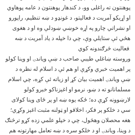
پوهنتون ته راغلی وو، د کندهار پوهنتون د عامه پوهاوي
او اړیکو آمریت د فعالیتو، د غونډو د ښه تنظیم، راپورو
او نشراتي چارو په اړه خوښي ښودلې وه او د هغوی
هڅي ئې ستایلي وې، چي دا خپله د یاد آمریت د ښه
فعالیت څرګندونه کوي.
وروسته ښاغلي طیبي صاحب د ښې ویاندۍ او وینا کولو
پر اهمیت خبري وکړې او هم ئې د اسلام له نظره د
ښې ویاندۍ اهمیت بیان کړ او زیاته ئې کړه، چي اسلام
مسلمانانو ته د ښو، نرمو او اغېزناکو خبرو کولو
لارښوونه کړې ده؛ ځکه یوه ښه او پر ځای وینا کولای
سي د خلکو پر فکر، اخلاقو او ټولنه مثبت اغېز وکړي؛
هغه محصلان وهڅول، چي د خپلو علمي زده ‌کړو ترڅنګ
د وینا، ویاندۍ او د خلکو سره د ښه تعامل مهارتونه هم