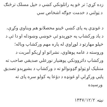
زده کړي؛ تر څو په راتلونکي کښي د خپل مسلک ترڅنګ
د ټولني د خدمت جوګه اشخاص سي.
د غونډي په پاى کښي ځينو محصلانو هم ویناوي وکړې،
د یاد ورکشاپ په جوړېدو ئې خوښي وښودله او دا ئې د
خپلو مهارتو د لوړاوي له پاره مهم ورکشاپ وباله؛
وروسته د عامه پوهاوي، نشراتو او اړیکو آمریت د
ورکشاپ دائروونکي پوهنیار نورعلي صدیقي صاحب ته
مننلیک او ټولو ګډونوالو ته د ورکشاپ د بشپړېدو تصدیق
پاڼي ورکړلې او غونډه د دؤعا په کولو سره پای ته
ورسېده.
نېټه: ۱۴۴۷/۱۲/۲