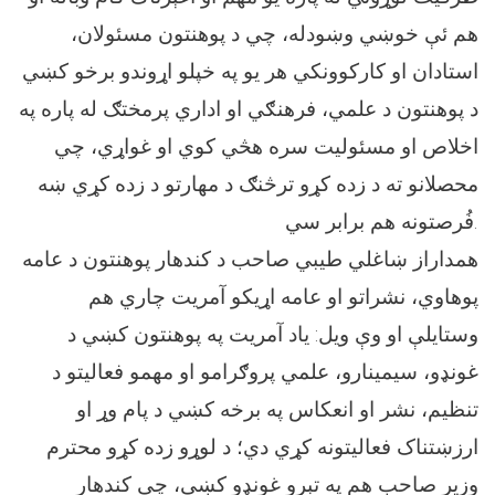
هم ئې خوښي وښودله، چي د پوهنتون مسئولان،
استادان او کارکوونکي هر یو په خپلو اړوندو برخو کښي
د پوهنتون د علمي، فرهنګي او اداري پرمختګ له پاره په
اخلاص او مسئولیت سره هڅي کوي او غواړي، چي
محصلانو ته د زده ‌کړو ترڅنګ د مهارتو د زده ‌کړي ښه
فُرصتونه هم برابر سي.
همداراز ښاغلي طیبي صاحب د کندهار پوهنتون د عامه
پوهاوي، نشراتو او عامه اړیکو آمریت چاري هم
وستایلې او وې ویل: یاد آمریت په پوهنتون کښي د
غونډو، سیمینارو، علمي پروګرامو او مهمو فعالیتو د
تنظیم، نشر او انعکاس په برخه کښي د پام وړ او
ارزښتناک فعالیتونه کړي دي؛ د لوړو زده‌ کړو محترم
وزیر صاحب هم په تېرو غونډو کښي، چي کندهار