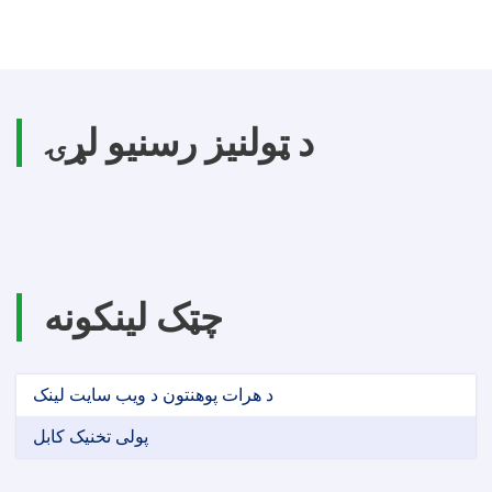
د ټولنیز رسنیو لړۍ
چټک لینکونه
د هرات پوهنتون د ویب سایت لینک
پولی تخنیک کابل