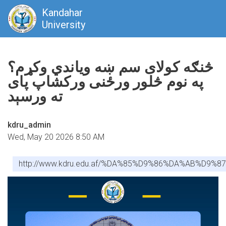
Kandahar
University
Skip
to
څنګه کولای سم ښه ویاندي وکړم؟
main
په نوم څلور ورځنى ورکشاپ پاى
content
ته ورسېد
kdru_admin
Wed, May 20 2026 8:50 AM
http://www.kdru.edu.af/%DA%85%D9%86%DA%AB