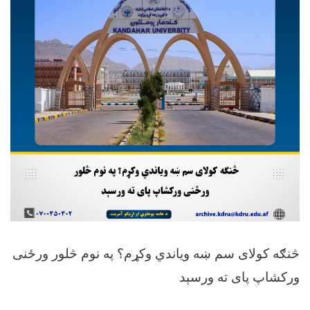
څنګه کولای سم ښه ویاندي وکړم؟ په نوم څلور ورځنى
ورکشاپ پاى ته ورسېد