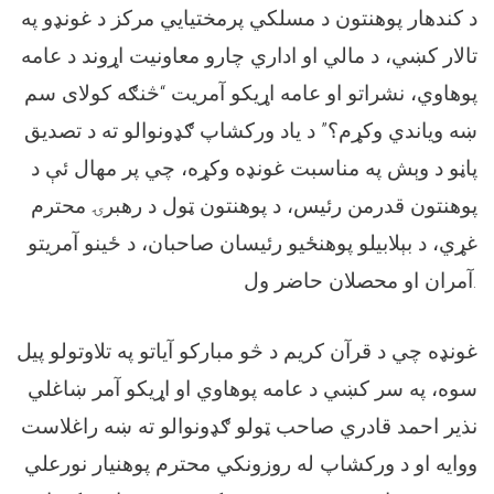
د کندهار پوهنتون د مسلکي پرمختیايي مرکز د غونډو په
تالار کښي، د مالي او اداري چارو معاونیت اړوند د عامه
پوهاوي، نشراتو او عامه اړیکو آمریت “څنګه کولای سم
ښه ویاندي وکړم؟” د یاد ورکشاپ ګډونوالو ته د تصدیق
پاڼو د وېش په مناسبت غونډه وکړه، چي پر مهال ئې د
پوهنتون قدرمن رئیس، د پوهنتون ټول د رهبرۍ محترم
غړي، د بېلابيلو پوهنځيو رئیسان صاحبان، د ځینو آمریتو
آمران او محصلان حاضر ول.
غونډه چي د قرآن کریم د څو مبارکو آیاتو په تلاوتولو پیل
سوه، په سر کښي د عامه پوهاوي او اړیکو آمر ښاغلي
نذیر احمد قادري صاحب ټولو ګډونوالو ته ښه راغلاست
ووایه او د ورکشاپ له روزونکي محترم پوهنیار نورعلي