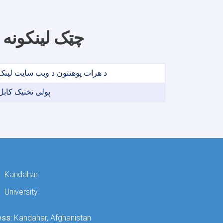
چټک لینکونه
د هرات پوهنتون د ویب سایت لینک
پولی تخنیک کابل
Kandahar
University
ess:
Kandahar, Afghanistan