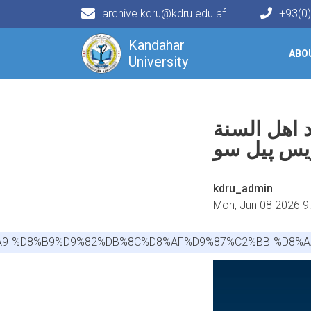
archive.kdru@kdru.edu.af
+93(0
Main navigation
Kandahar
ABO
University
د اهل السنة
ریس پیل سو
kdru_admin
Mon, Jun 08 2026 9
%A9-%D8%B9%D9%82%DB%8C%D8%AF%D9%87%C2%BB-%D8%