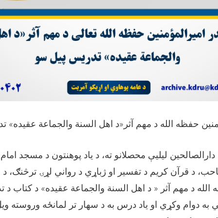
ؤمنین حفظه الله د مهم آثر«د اهل السنة والجماعة عقیده» 
 دارالصالحین لیلیې محصلانو ته، د یاد پوهنتون د مسجد اما
احب، د قرآن کریم د تفسیر او ژباړي د رواني لړۍ ترڅنګ، د 
الله د مهم آثر « د اهل السنة والجماعة عقیده» د کتاب د ت
ه دوام وکړي او یاد درس به د سهار تر لمانځه وروسته وی