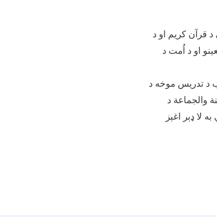
د قرآن کریم او د
نو او د اُمت د
ب د تدریس موخه د
ة والجماعة د
 لا ډېر اغېز