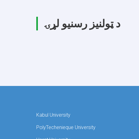
د ټولنیز رسنیو لړۍ
Kabul University
PolyTechenieque University