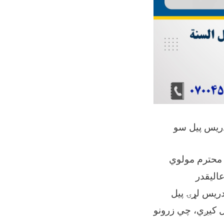
تدریس پیل سو
م محترم مولوي
عالیقدر
دریس لړۍ پیل
ل کیږي، چي زرونو