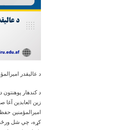
د عالیقدر امیرالم
د کندهار پوهنتون د
زین العابدین آغا ص
امیرالمؤمنین حفظه 
کړه، چي شل ورځي ب