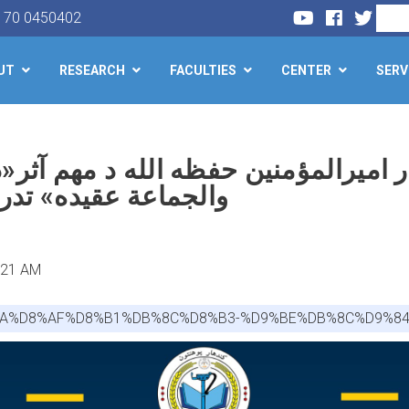
Search
) 70 0450402
UT
RESEARCH
FACULTIES
CENTER
SERV
Skip
to
main
ر امیرالمؤمنین حفظه الله د مهم آثر«
content
والجماعة عقیده» تد
:21 AM
AA%D8%AF%D8%B1%DB%8C%D8%B3-%D9%BE%DB%8C%D9%84