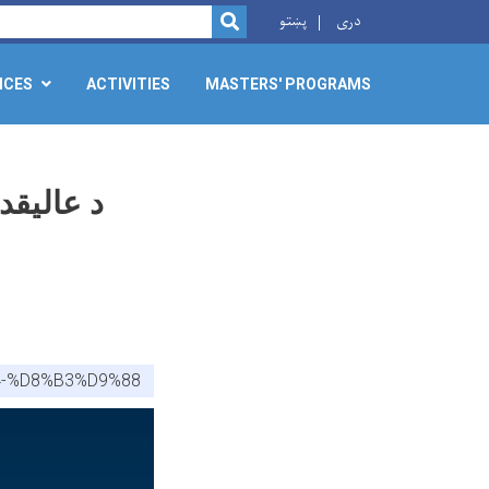
دری
پښتو
SEARCH
ICES
ACTIVITIES
MASTERS' PROGRAMS
د عالیقد
-%D8%B3%D9%88