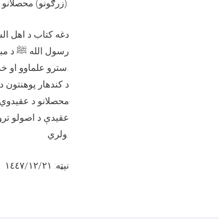
(زرګونو) محصلانو ګډون پکښي کړی وو.
دغه کتاب د اهل ال
رسول الله ﷺ د مبار
سترو علماوو او خدمتګارانو له لاري تر موږ پوري را رسېدلې ده.
د کندهار پوهنتون 
محصلانو د عقیدوي 
عقیدې د اصولو تروی
ولري.
نېټه: ١٤٤٧/١٢/٢١