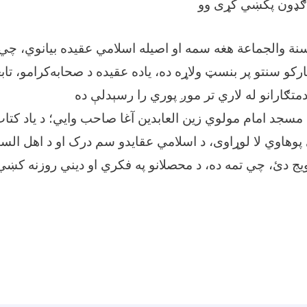
سنة والجماعة هغه سمه او اصیله اسلامي عقیده بیانوي، چي 
کو سنتو پر بنسټ ولاړه ده، یاده عقیده د صحابه‌کرامو، تابعی
د مسجد امام مولوي زین العابدین آغا صاحب وایي؛ د یاد کتا
پوهاوي لا لوړاوی، د اسلامي عقایدو سم درک او د اهل السن
ج دئ، چي تمه ده، د محصلانو په فکري او ديني روزنه کښي به