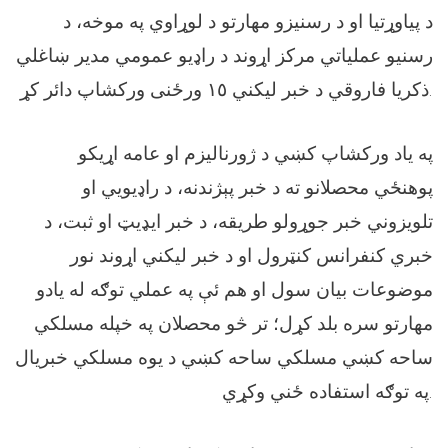
د پیاوړتیا او د رسنیزو مهارتو د لوړاوي په موخه، د
رسنیو عملیاتي مرکز اړوند د راډیو عمومي مدیر ښاغلي
ذکریا فاروقي د خبر لیکني ١٥ ورځنی ورکشاپ دائر کړ.
په ياد ورکشاپ کښي د ژورناليزم او عامه اړيکو
پوهنځي محصلانو ته د خبر پېژندنه، د راډیويي او
تلویزوني خبر جوړولو طريقه، د خبر ایډیټ او ثبت، د
خبري کنفرانس کنټرول او د خبر لیکني اړوند نور
موضوعات بیان سول او هم ئې په عملي توګه له یادو
مهارتو سره بلد کړل؛ تر څو محصلان په خپله مسلکي
ساحه کښي مسلکي ساحه کښي د یوه مسلکي خبریال
په توګه استفاده ځني وکړي.