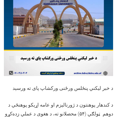
د خبر لیکني پنځلس ورځنی ورکشاپ پای ته ورسېد
د کندهار پوهنتون د ژورنالیزم او عامه اړیکو پوهنځي د
دوهم ټولګي (۵۴) محصلانو ته، د هغوی د عملي زده‌کړو