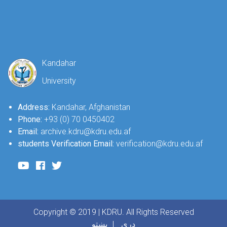
Kandahar
University
Address:
Kandahar, Afghanistan
Phone:
+93 (0) 70 0450402
Email:
archive.kdru@kdru.edu.af
students Verification Email:
verification@kdru.edu.af
Copyright © 2019 | KDRU. All Rights Reserved
دری
پښتو