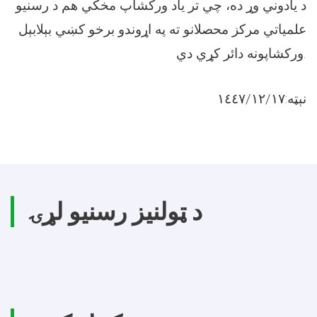
د یادوني وړ ده، چي تر یاد ورکشاپ مخکي هم د رسنیو
علمیاتي مرکز محصلانو ته په اړوندو برخو کښي بېلابېل
ورکشاپونه دائر کړي دي.
نېټه:١٤٤٧/١٢/١٧
د ټولنیز رسنیو لړۍ